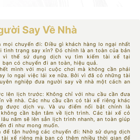
gười Say Về Nhà
n mọi chuyến đi: Điều gì khách hàng lo ngại nhất
ới tình trạng say xỉn? Đó chính là an toàn của bản
h vì thế sử dụng dịch vụ tìm kiếm tài xế tại
p bạn có chuyến đi an toàn, hiệu quả.
 hết mình với mọi cuộc chơi mà không cần phải
y lo ngại việc lái xe nữa. Bởi vì đã có những tài
huyên nghiệp đưa người say về nhà một cách an
ợc lên lịch trước: Không chỉ với nhu cầu cần đưa
ỉn về nhà. Các nhu cầu cần có tài xế riêng khác
g được dịch vụ. Và ưu điểm nổi bật chính là
không cần bận tâm về lịch trình. Các tài xế có
lâu năm sẽ lên sẳn lịch trình nhanh, an toàn giúp
yến đi như mong muốn.
n để tận hưởng các chuyến đi: Nhờ sử dụng dịch
 tài xế riêng mà bạn có thêm nhiều thời gian để