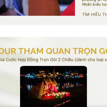
Nhấn biểu tư
TÌM HIỂU T
OUR THAM QUAN TRỌN G
á Cước Hợp Đồng Trọn Gói 2 Chiều (dành cho loại x