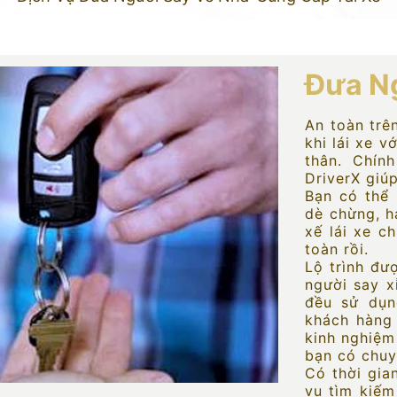
Đưa N
An toàn trê
khi lái xe v
thân. Chín
DriverX giú
Bạn có thể
dè chừng, ha
xế lái xe c
toàn rồi.
Lộ trình đư
người say x
đều sử dụn
khách hàng 
kinh nghiệm 
bạn có chu
Có thời gia
vụ tìm kiếm