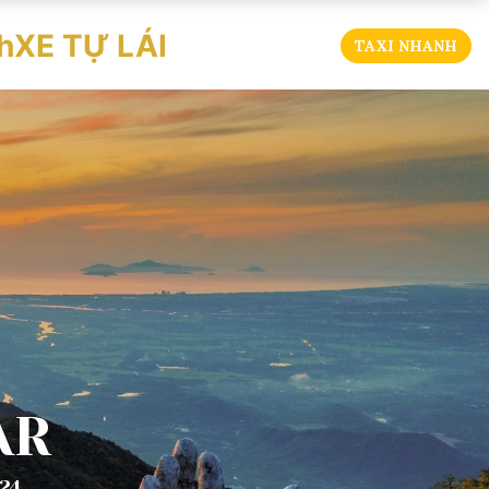
h
XE TỰ LÁI
TAXI NHANH
AR
24