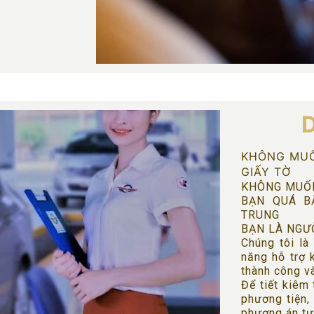
D
KHÔNG MUỐ
GIẤY TỜ
KHÔNG MUỐN
BẠN QUÁ B
TRUNG
BẠN LÀ NGƯ
Chúng tôi là
năng hỗ trợ 
thành công v
Để tiết kiêm 
phương tiện,
phương án tư