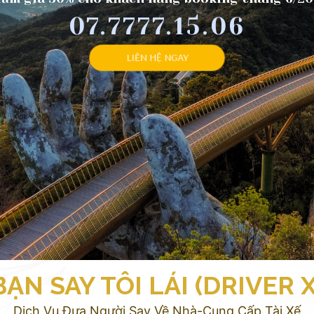
07.7777.15.06
LIÊN HỆ NGAY
BẠN SAY TÔI LÁI (DRIVER X
Dịch Vụ Đưa Người Say Về Nhà-Cung Cấp Tài Xế