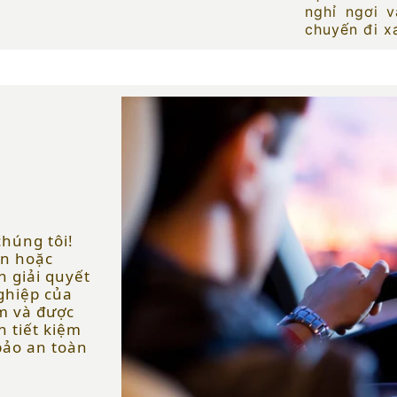
nghỉ ngơi 
chuyến đi x
chúng tôi!
an hoặc
n giải quyết
nghiệp của
ệm và được
n tiết kiệm
bảo an toàn