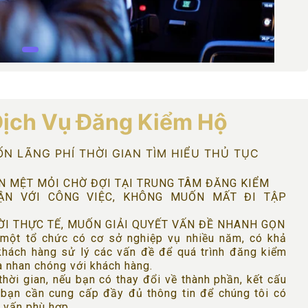
ịch Vụ Đăng Kiểm Hộ
N LÃNG PHÍ THỜI GIAN TÌM HIỂU THỦ TỤC
 MỆT MỎI CHỜ ĐỢI TẠI TRUNG TÂM ĐĂNG KIỂM
ẬN VỚI CÔNG VIỆC, KHÔNG MUỐN MẤT ĐI TẬP
ỜI THỰC TẾ, MUỐN GIẢI QUYẾT VẤN ĐỀ NHANH GỌN
 một tổ chức có cơ sở nghiệp vụ nhiều năm, có khả
khách hàng sử lý các vấn đề để quá trình đăng kiểm
à nhan chóng với khách hàng.
thời gian, nếu bạn có thay đổi về thành phần, kết cấu
 bạn cần cung cấp đầy đủ thông tin để chúng tôi có
 vấn phù hợp.