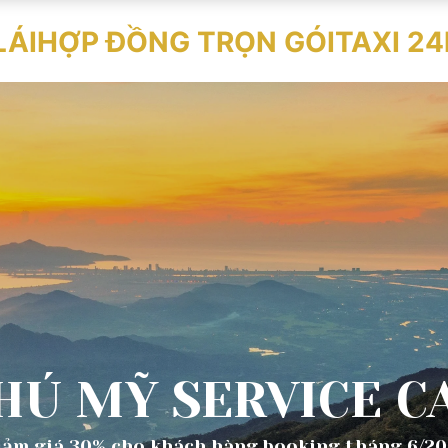
LÁI
HỢP ĐỒNG TRỌN GÓI
TAXI 24
HÚ MỸ SERVICE C
iảm giá 30% cho khách hàng booking tháng 6/20