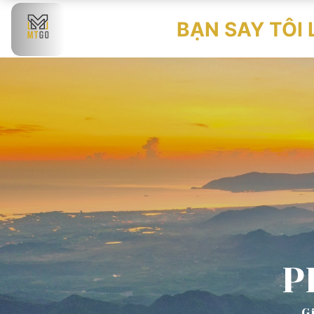
BẠN SAY TÔI 
P
G